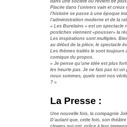
dans une société où revient de plus 
Placée dans l’univers vain et creux d
l’histoire se passe à une époque in
l’administration moderne et de la rat
« Les Burelains » est un spectacle 
postiches viennent «pousser» la réal
Les inspirations sont multiples. Bie
au début de la pièce, le spectacle 
Les thèmes traités le sont toujours
comique du propos.
« Je pense qu’une idée est plus fort
les heurte pas. Je ne fais pas ici u
nous sommes, quels sont nos vérit
? »
La Presse :
Une nouvelle fois, la compagnie Jo
D’autant que, cette fois, son théâtr
clowns qui ont, grâce à leur immens