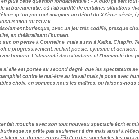
en plus cette question fondamentale : « A quoi ça sert tout 
e la bureaucratie, où l’absurdité de certaines situations riv
définie qu’on pourrait imaginer au début du XXème siècle, é
ionalisation du travail.
résolument burlesque, avec un jeu très codifié, presque ch
ité, en théâtralisant l’humain.
n sur, on pense à Courteline, mais aussi à Kafka, Chaplin, T
évolue progressivement, mêlant poésie, cynisme et dérision.
 avec humour. L’absurdité des situations et l’humanité des 
e si elle est portée au second degré, que les spectateurs s
n pamphlet contre le mal-être au travail mais je pose avec 
ables choix, en sommes nous les maîtres, ou faisons-nous 
ker fait mouche avec son tout nouveau spectacle écrit et m
e burlesque ne prête pas seulement à rire mais aussi à réflé
e talent, su donner corps à l’un des spectacles les plus