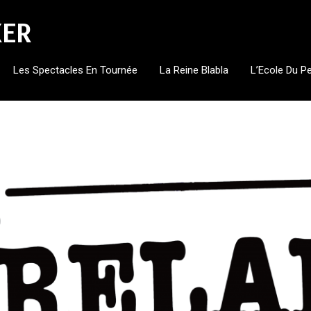
KER
Les Spectacles En Tournée
La Reine Blabla
L’Ecole Du P