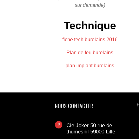
sur demande)
Technique
fiche tech burelains 2016
Plan de feu burelains
plan implant burelains
NOUS CONTACTER
F
Cie Joker 50 rue de
thumesnil 59000 Lille