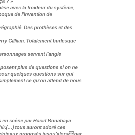
ça ? »
alise avec la froideur du système,
poque de l’invention de
orégraphié. Des prothèses et des
erry Gilliam. Totalement burlesque
personnages servent l’angle
e posent plus de questions si on ne
humour quelques questions sur qui
simplement ce qu’on attend de nous
is en scène par Hacid Bouabaya.
chir.(…) tous auront adoré ces
 originaux proposés jusqu’alors par