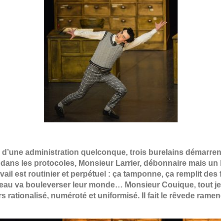
’une administration quelconque, trois burelains démarrent 
dans les protocoles, Monsieur Larrier, débonnaire mais un b
vail est routinier et perpétuel : ça tamponne, ça remplit des
veau va bouleverser leur monde… Monsieur Couique, tout je
ers rationalisé, numéroté et uniformisé. Il fait le rêvede ram