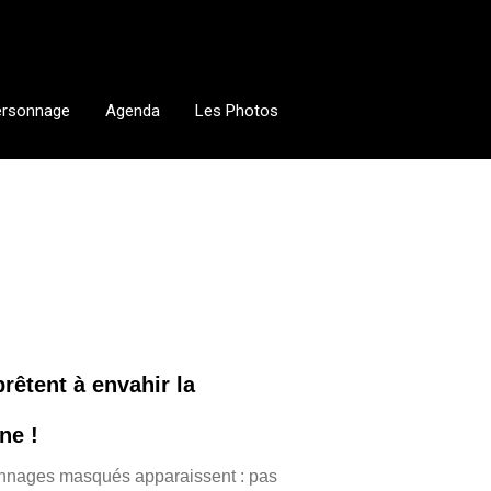
ersonnage
Agenda
Les Photos
êtent à envahir la
ne !
sonnages masqués apparaissent : pas