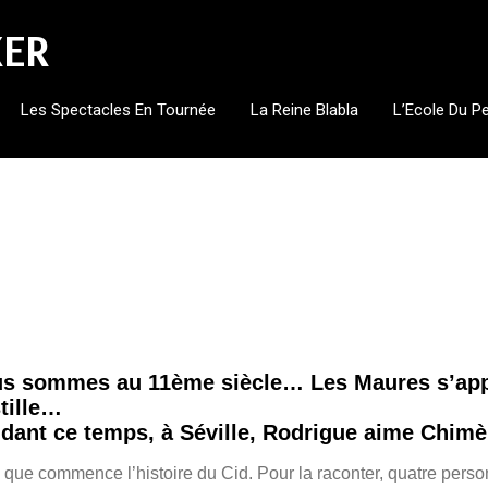
KER
Les Spectacles En Tournée
La Reine Blabla
L’Ecole Du P
s sommes au 11ème siècle… Les Maures s’appr
tille…
dant ce temps, à Séville, Rodrigue aime Chimè
i que commence l’histoire du Cid. Pour la raconter, quatre per