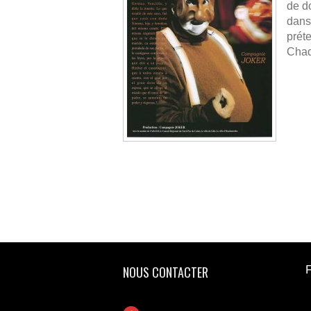
de d
dans 
préte
Chaqu
NOUS CONTACTER
F