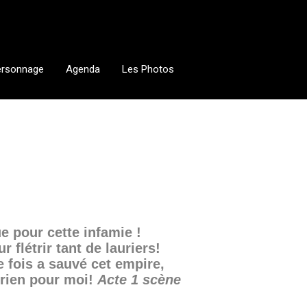
ersonnage
Agenda
Les Photos
e pour cette infamie !
 flétrir tant de lauriers!
 fois a sauvé cet empire,
t rien pour moi!
Acte 1 scène