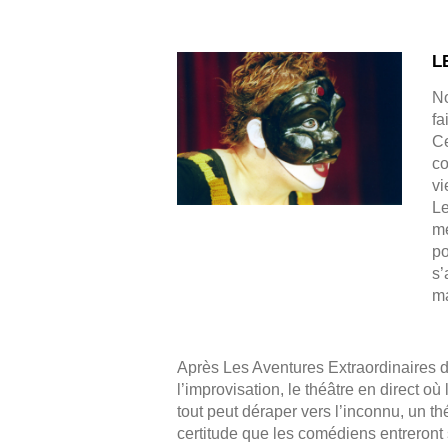
L
No
fa
Ce
co
vi
Le
me
po
s’
m
Après Les Aventures Extraordinaires 
l’improvisation, le théâtre en direct où
tout peut déraper vers l’inconnu, un t
certitude que les comédiens entreront