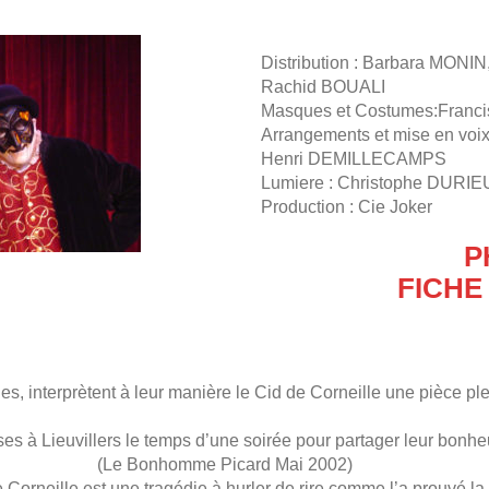
Distribution : Barbara MON
Rachid BOUALI
Masques et Costumes:Franci
Arrangements et mise en voix
Henri DEMILLECAMPS
Lumiere : Christophe DURI
Production : Cie Joker
P
FICHE
s, interprètent à leur manière le Cid de Corneille une pièce ple
s à Lieuvillers le temps d’une soirée pour partager leur bonheu
ité. » (Le Bonhomme Picard Mai 2002)
 Corneille est une tragédie à hurler de rire comme l’a prouvé l