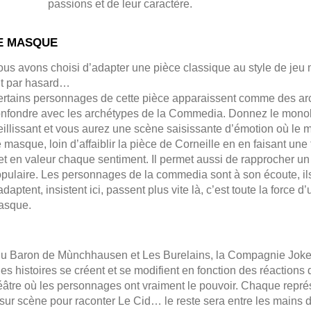
passions et de leur caractère.
E MASQUE
us avons choisi d’adapter une pièce classique au style de jeu 
it par hasard…
rtains personnages de cette pièce apparaissent comme des ar
nfondre avec les archétypes de la Commedia. Donnez le mono
eillissant et vous aurez une scène saisissante d’émotion où le
 masque, loin d’affaiblir la pièce de Corneille en en faisant un
t en valeur chaque sentiment. Il permet aussi de rapprocher un 
pulaire. Les personnages de la commedia sont à son écoute, ils 
adaptent, insistent ici, passent plus vite là, c’est toute la force
asque.
du Baron de Mùnchhausen et Les Burelains, la Compagnie Joker
 les histoires se créent et se modifient en fonction des réactions 
héâtre où les personnages ont vraiment le pouvoir. Chaque repr
 sur scène pour raconter Le Cid… le reste sera entre les mains 