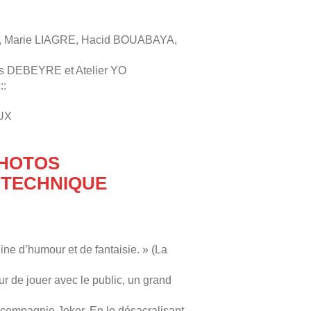
IN, Marie LIAGRE, Hacid BOUABAYA,
s DEBEYRE et Atelier YO
::
EUX
HOTOS
 TECHNIQUE
ine d’humour et de fantaisie. » (La
r de jouer avec le public, un grand
a compagnie Joker. En le désacralisant,