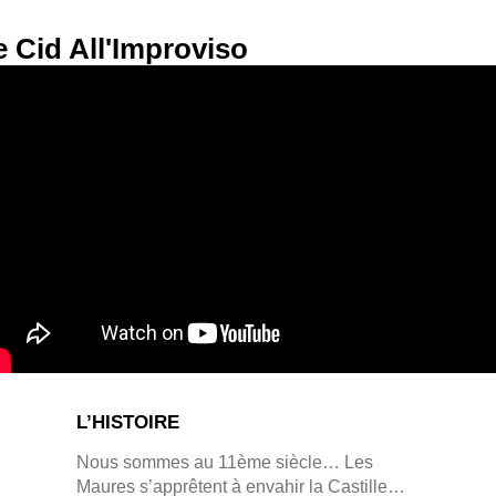
e Cid All'Improviso
L’HISTOIRE
Nous sommes au 11ème siècle… Les
Maures s’apprêtent à envahir la Castille…