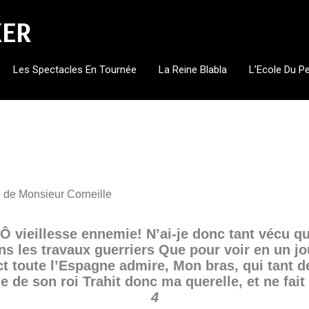
KER
Les Spectacles En Tournée
La Reine Blabla
L’Ecole Du P
e de Monsieur Corneille
Ô vieillesse ennemie! N’ai-je donc tant vécu qu
ns les travaux guerriers Que pour voir en un jour
t toute l’Espagne admire, Mon bras, qui tant de
ne de son roi Trahit donc ma querelle, et ne fai
4