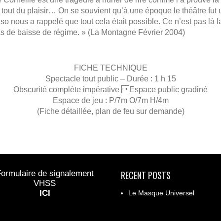
t tout du plaisir… On se souvient qu’à une époque le théâtre fut 
iso nous a rappelé que tout cela était possible. Ce n’est pas là l
as de baisse de régime. » (La Montagne Février 2004)
FICHE TECHNIQUE
Spectacle tout public – Durée : 1 h 15
Obscurité complète impérative Espace public gradiné
Espace de jeu : P/7m O/7m H/4m
(Fiche détaillée, plan de feu sur demande)
ormulaire de signalement
RECENT POSTS
VHSS
ICI
Le Masque Universel