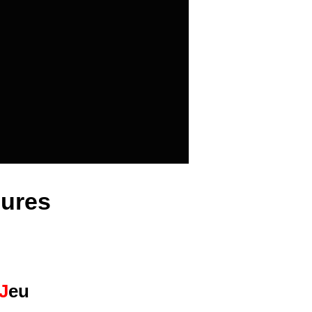
eures
J
eu