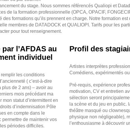
financement du stage. Nous sommes référencés Qualiopi et Datado
s de la formation professionnelle (OPCA, OPACIF, FONGECIF, P
té des formations qu’ils prennent en charge. Notre formation es
nelle membres de DATADOCK et QUALIOPI. Tarifs pour les partic
acter pour tout renseignement.
 par l’AFDAS au
Profil des stagiai
ment individuel
Artistes interprètes professio
Comédiens, expérimentés ou
remplir les conditions
’ancienneté ( c’est-à-dire
Pré-requis, expérience profes
a plus de 2 ans) – avoir au
motivation, CV et entretien 
derniers mois précédant ma
sélection seront principalem
 mon statut d’intermittent en
la scène et du jeu en public. 
e droits d’indemnisation Pôle
théâtre masqué ou clownesq
ises en compte dans le
physique non négligeable), ma
c permettre de maintenir vos
l’enthousiasme à découvrir un
es périodes difficiles.