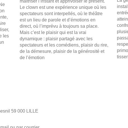
La ge
maitriser l’instant et apprivoiser le présent.
 Ne
insta
Le clown est une expérience unique où les
non
entré
spectateurs sont interpellés, où le théâtre
nte,
attei
est un lieu de parole et d’émotions en
ire
confr
direct, où l’imprévu à toujours sa place.
iser,
plusi
Mais c’est le plaisir qui est la vrai
e les
passa
dynamique : plaisir partagé avec les
un
respe
spectateurs et les comédiens, plaisir du rire,
primo
de la démesure, plaisir de la générosité et
tissen
de l’émotion
mesnil 59 000 LILLE
mail ou par courrier.