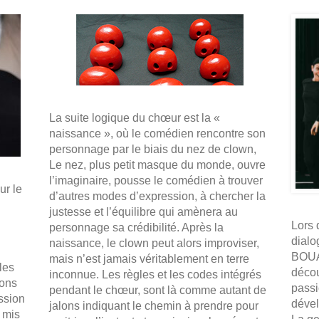
La suite logique du chœur est la «
naissance », où le comédien rencontre son
personnage par le biais du nez de clown,
Le nez, plus petit masque du monde, ouvre
l’imaginaire, pousse le comédien à trouver
ur le
d’autres modes d’expression, à chercher la
justesse et l’équilibre qui amènera au
Lors 
personnage sa crédibilité. Après la
dialo
naissance, le clown peut alors improviser,
BOUAB
mais n’est jamais véritablement en terre
les
décou
inconnue. Les règles et les codes intégrés
ions
passi
pendant le chœur, sont là comme autant de
ession
dével
jalons indiquant le chemin à prendre pour
 mis