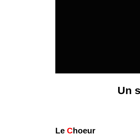
Un s
Le
C
hoeur