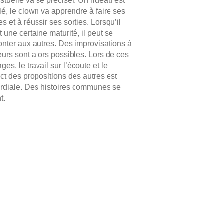
stuelle va se préciser. Un rideau est
llé, le clown va apprendre à faire ses
es et à réussir ses sorties. Lorsqu’il
nt une certaine maturité, il peut se
onter aux autres. Des improvisations à
eurs sont alors possibles. Lors de ces
ges, le travail sur l’écoute et le
ct des propositions des autres est
rdiale. Des histoires communes se
t.