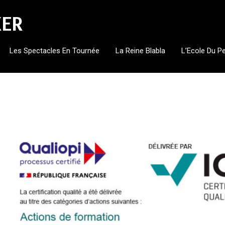
KER
Les Spectacles En Tournée
La Reine Blabla
L’Ecole Du P