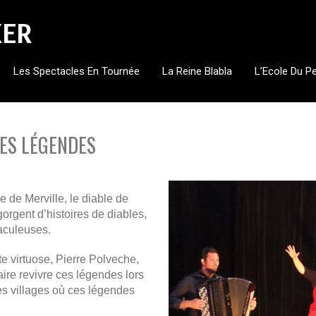
KER
Les Spectacles En Tournée
La Reine Blabla
L’Ecole Du P
DES LÉGENDES
 de Merville, le diable de
orgent d’histoires de diables,
aculeuses.
 virtuose, Pierre Polveche,
re revivre ces légendes lors
s villages où ces légendes