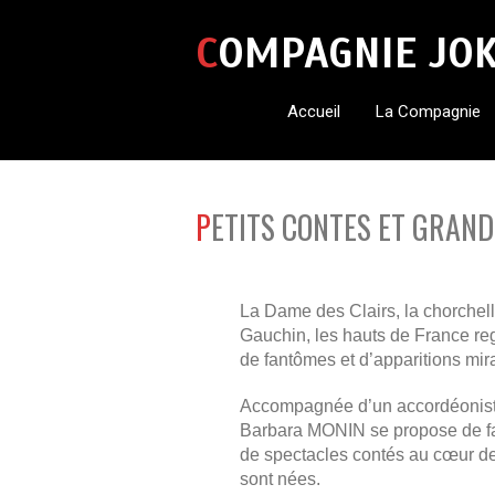
COMPAGNIE JO
Accueil
La Compagnie
PETITS CONTES ET GRAN
La Dame des Clairs, la chorchelle
Gauchin, les hauts de France reg
de fantômes et d’apparitions mir
Accompagnée d’un accordéoniste
Barbara MONIN se propose de fai
de spectacles contés au cœur de
sont nées.